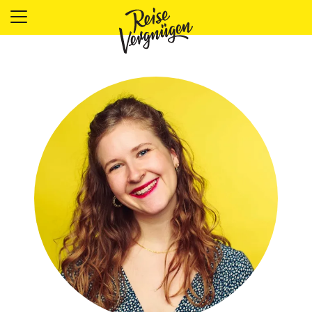
LÄNDER
UNTERKÜNFTE
FOOD
PLANUNG
OUTDOOR