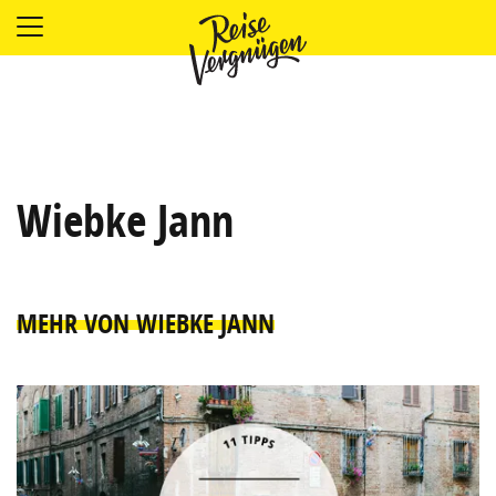
LÄNDER
UNTERKÜNFTE
FOOD
PLANUNG
OUTDOOR
Wiebke Jann
MEHR VON WIEBKE JANN