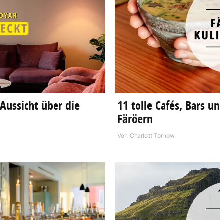
Aussicht über die
11 tolle Cafés, Bars u
Färöern
Von
Charlott Tornow