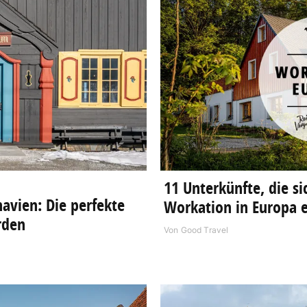
11 Unterkünfte, die si
navien: Die perfekte
Workation in Europa 
rden
Von
Good Travel