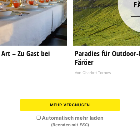
Art – Zu Gast bei
Paradies für Outdoor-F
Färöer
Von
Charlott Tornow
MEHR VERGNÜGEN
Automatisch mehr laden
(Beenden mit
ESC
)