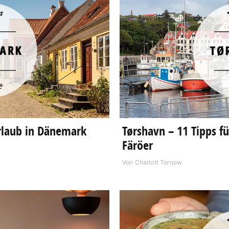
Urlaub in Dänemark
Tørshavn – 11 Tipps f
Färöer
Von
Charlott Tornow