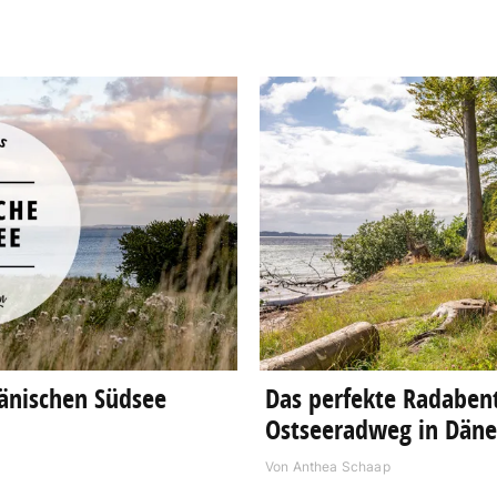
Dänischen Südsee
Das perfekte Radabent
Ostseeradweg in Dän
Von
Anthea Schaap