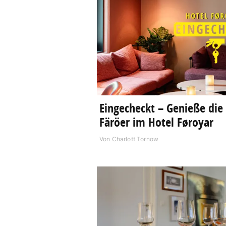
Eingecheckt – Genieße die 
Färöer im Hotel Føroyar
Von
Charlott Tornow