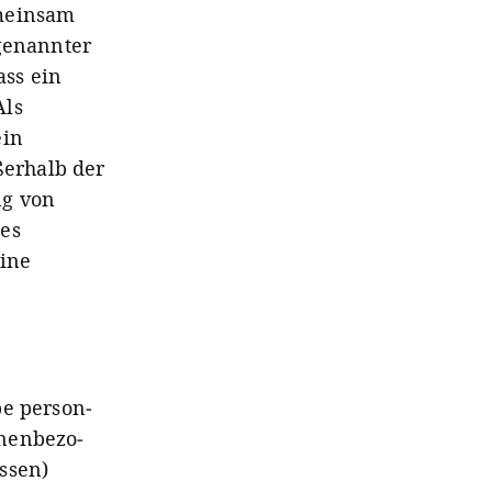
emeinsam
 genannter
ass ein
Als
ein
ßerhalb der
ng von
nes
eine
e per­son­
­en­bezo­
essen)