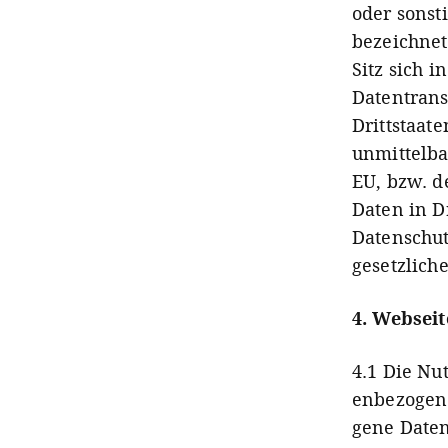
oder sonst
bezeichnet
Sitz sich i
Datentransf
Drittstaat
unmittelba
EU, bzw. d
Daten in D
Datenschut
gesetzliche
4. Webseit
4.1 Die Nu
en­bezo­gen
gene Daten