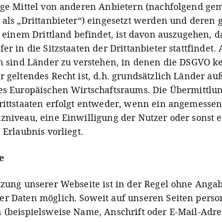
ige Mittel von anderen Anbietern (nachfolgend g
 als „Drittanbieter“) eingesetzt werden und deren
n einem Drittland befindet, ist davon auszugehen, d
er in die Sitzstaaten der Drittanbieter stattfindet. 
en sind Länder zu verstehen, in denen die DSGVO k
r geltendes Recht ist, d.h. grundsätzlich Länder au
es Europäischen Wirtschaftsraums. Die Übermittlu
rittstaaten erfolgt entweder, wenn ein angemesse
zniveau, eine Einwilligung der Nutzer oder sonst 
 Erlaubnis vorliegt.
e
tzung unserer Web­seite ist in der Regel ohne Angab
er Daten mög­lich. Soweit auf unseren Seiten per­son
 (beis­piels­weise Name, Ans­chrift oder E-Mail-Adr