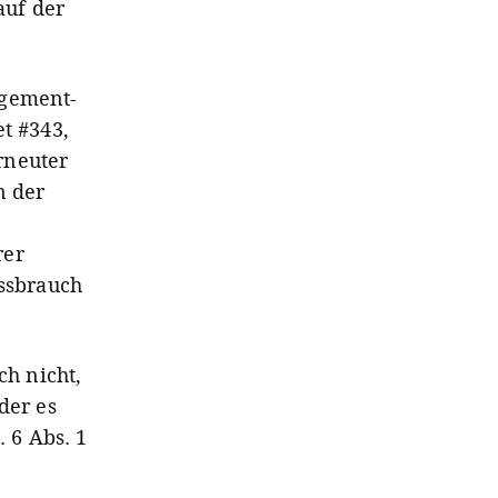
uf der
agement-
t #343,
rneuter
n der
rer
issbrauch
ch nicht,
der es
. 6 Abs. 1