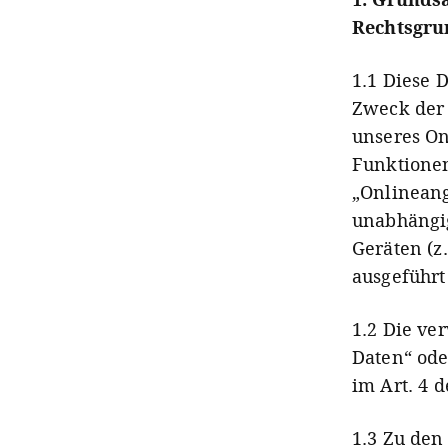
Rechtsgru
1.1 Diese 
Zweck der
unseres O
Funktionen
„Onlineang
unabhängi
Geräten (z
ausgeführt
1.2 Die ve
Daten“ ode
im Art. 4 
1.3 Zu den