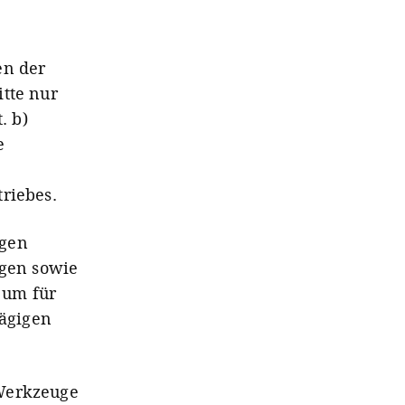
en der
itte nur
. b)
e
riebes.
ngen
ngen sowie
 um für
ägigen
 Werkzeuge