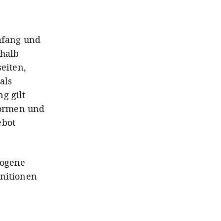
Umfang und
halb
eiten,
als
g gilt
formen und
ebot
zogene
initionen