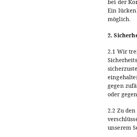
bei der Ko
Ein lücken
möglich.
2. Sicher
2.1 Wir tr
Sicherhei
sicherzust
eingehalte
gegen zufä
oder gegen
2.2 Zu den
verschlüss
unserem S