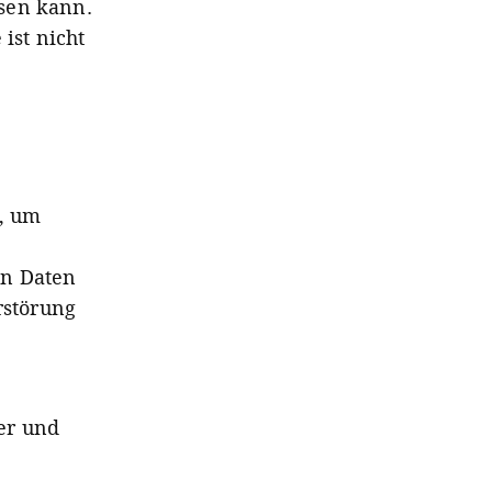
sen kann.
ist nicht
, um
en Daten
rstörung
er und