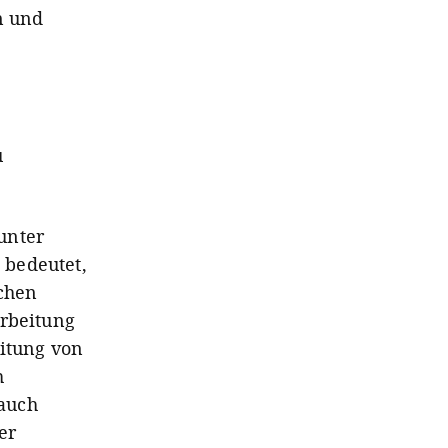
n und
u
unter
 bedeutet,
ichen
arbeitung
eitung von
h
 auch
er