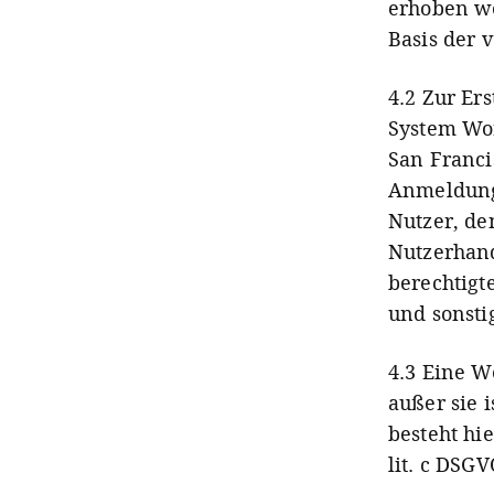
erhoben wer
Basis der 
4.2 Zur Er
System Wor
San Franci
Anmeldung
Nutzer, de
Nutzerhand
berechtigt
und sonsti
4.3 Eine We
außer sie 
besteht hie
lit. c DSGV