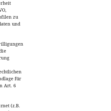
rheit
GVO,
filen zu
daten und
willigungen
die
hrung
echtlichen
ndlage für
n Art. 6
rnet (z.B.