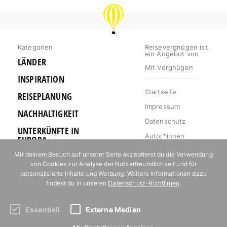
REISEVERGNÜGEN
Kategorien
Reisevergnügen ist
ein Angebot von
LÄNDER
Mit Vergnügen
INSPIRATION
Startseite
REISEPLANUNG
Impressum
NACHHALTIGKEIT
Datenschutz
UNTERKÜNFTE IN
Autor*innen
EUROPA
Mediakit
Mit deinem Besuch auf unserer Seite akzeptierst du die Verwendung
OUTDOOR
von Cookies zur Analyse der Nutzerfreundlichkeit und für
Jobs
URLAUB FÜR
personalisierte Inhalte und Werbung. Weitere Informationen dazu
Kontakt
FOODIES
findest du in unseren
Datenschutz-Richtlinien
.
Essentiell
Externe Medien
Abonniere unseren Newsletter!