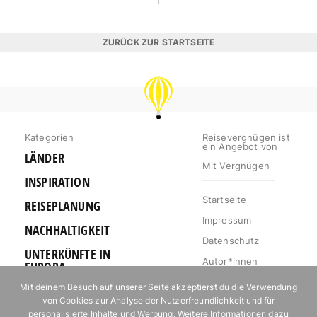
ZURÜCK ZUR STARTSEITE
REISEVERGNÜGEN
Kategorien
Reisevergnügen ist
ein Angebot von
LÄNDER
Mit Vergnügen
INSPIRATION
Startseite
REISEPLANUNG
Impressum
NACHHALTIGKEIT
Datenschutz
UNTERKÜNFTE IN
Autor*innen
EUROPA
Mediakit
Mit deinem Besuch auf unserer Seite akzeptierst du die Verwendung
OUTDOOR
von Cookies zur Analyse der Nutzerfreundlichkeit und für
Jobs
URLAUB FÜR
personalisierte Inhalte und Werbung. Weitere Informationen dazu