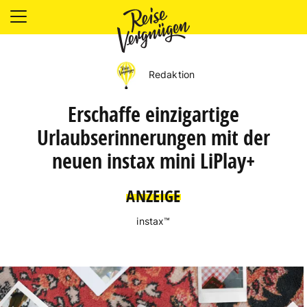
LÄNDER
UNTERKÜNFTE
Redaktion
FOOD
PLANUNG
Erschaffe einzigartige
OUTDOOR
Urlaubserinnerungen mit der
neuen instax mini LiPlay+
ANZEIGE
instax™