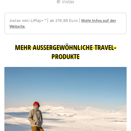
© instax
instax mini LiPlay+™
| ab 219,99 Euro |
Mehr Infos auf der
Website
MEHR AUSSERGEWÖHNLICHE TRAVEL-P
RODUKTE