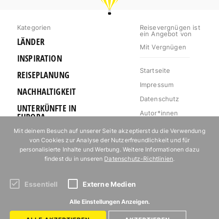
Kategorien
Reisevergnügen ist
ein Angebot von
LÄNDER
Mit Vergnügen
INSPIRATION
Startseite
REISEPLANUNG
Impressum
NACHHALTIGKEIT
Datenschutz
UNTERKÜNFTE IN
Autor*innen
EUROPA
Mediakit
Mit deinem Besuch auf unserer Seite akzeptierst du die Verwendung
OUTDOOR
von Cookies zur Analyse der Nutzerfreundlichkeit und für
Jobs
URLAUB FÜR
personalisierte Inhalte und Werbung. Weitere Informationen dazu
Kontakt
FOODIES
findest du in unseren
Datenschutz-Richtlinien
.
Essentiell
Externe Medien
Abonniere unseren Newsletter!
Alle Einstellungen Anzeigen.