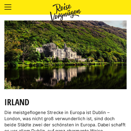
LÄNDER
UNTERKÜNFTE
FOOD
PLANUNG
OUTDOOR
IRLAND
Die meistgeflogene Strecke in Europa ist Dublin –
London, was nicht groß verwunderlich ist, sind doch
beide Städte zwei der schönsten in Europa. Dabei schafft
es vor allem Dublin, auf ganz charmante Weise,