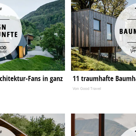
rchitektur-Fans in ganz
11 traumhafte Baumhä
Von
Good Travel