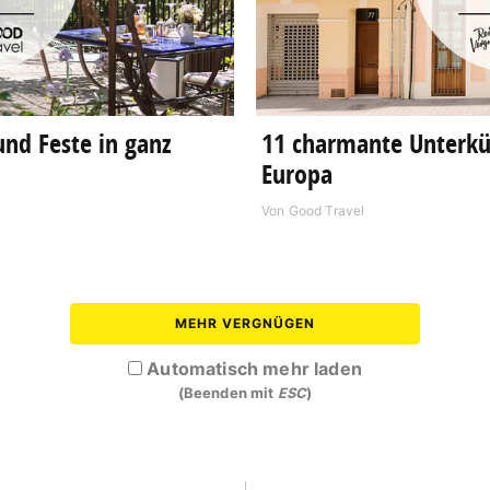
und Feste in ganz
11 charmante Unterkün
Europa
Von
Good Travel
MEHR VERGNÜGEN
Automatisch mehr laden
(Beenden mit
ESC
)