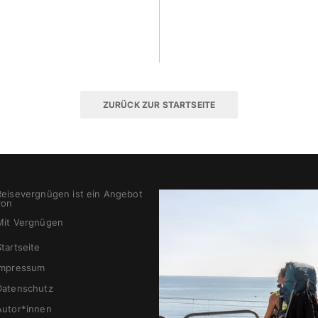
ZURÜCK ZUR STARTSEITE
Reisevergnügen ist ein Angebot
von
Mit Vergnügen
Startseite
Impressum
Datenschutz
Autor*innen