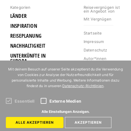
Kategorien
Reisevergnügen ist
ein Angebot von
LÄNDER
Mit Vergnügen
INSPIRATION
Startseite
REISEPLANUNG
Impressum
NACHHALTIGKEIT
Datenschutz
UNTERKÜNFTE IN
Autor*innen
EUROPA
Mediakit
Mit deinem Besuch auf unserer Seite akzeptierst du die Verwendung
OUTDOOR
von Cookies zur Analyse der Nutzerfreundlichkeit und für
Jobs
URLAUB FÜR
personalisierte Inhalte und Werbung. Weitere Informationen dazu
Kontakt
FOODIES
findest du in unseren
Datenschutz-Richtlinien
.
Essentiell
Externe Medien
Abonniere unseren Newsletter!
Alle Einstellungen Anzeigen.
ALLE AKZEPTIEREN
AKZEPTIEREN