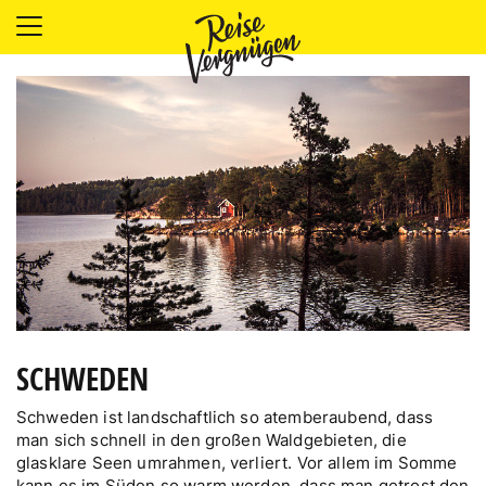
LÄNDER
UNTERKÜNFTE
FOOD
PLANUNG
OUTDOOR
SCHWEDEN
Schweden ist landschaftlich so atemberaubend, dass
man sich schnell in den großen Waldgebieten, die
glasklare Seen umrahmen, verliert. Vor allem im Somme
kann es im Süden so warm werden, dass man getrost den