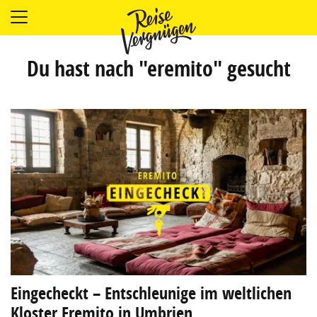
LÄNDER
UNTERKÜNFTE
Du hast nach "eremito" gesucht
FOOD
PLANUNG
OUTDOOR
Eingecheckt – Entschleunige im weltlichen
Kloster Eremito in Umbrien