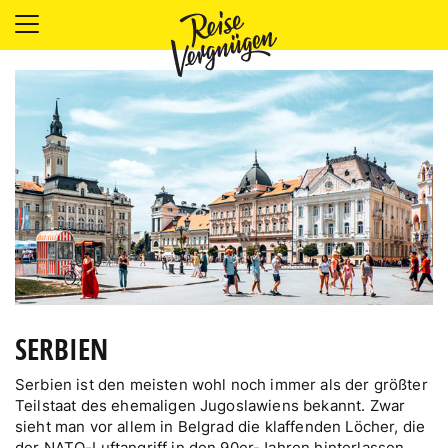
LÄNDER
UNTERKÜNFTE
FOOD
PLANUNG
OUTDOOR
SERBIEN
Serbien ist den meisten wohl noch immer als der größter
Teilstaat des ehemaligen Jugoslawiens bekannt. Zwar
sieht man vor allem in Belgrad die klaffenden Löcher, die
der NATO-Luftangriff in den 90er-Jahren hinterlassen