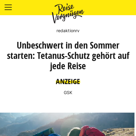
LÄNDER
UNTERKÜNFTE
redaktionrv
FOOD
Unbeschwert in den Sommer
PLANUNG
OUTDOOR
starten: Tetanus-Schutz gehört auf
jede Reise
ANZEIGE
GSK