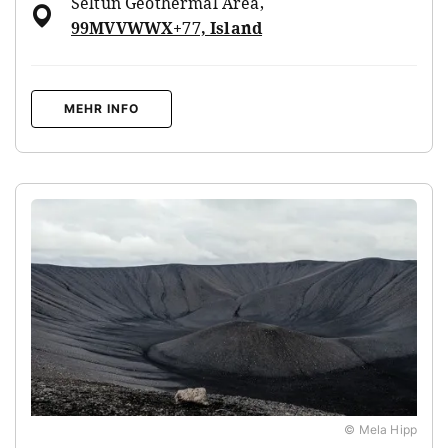
Seltún Geothermal Area
,
99MVVWWX+77, Island
MEHR INFO
© Mela Hipp