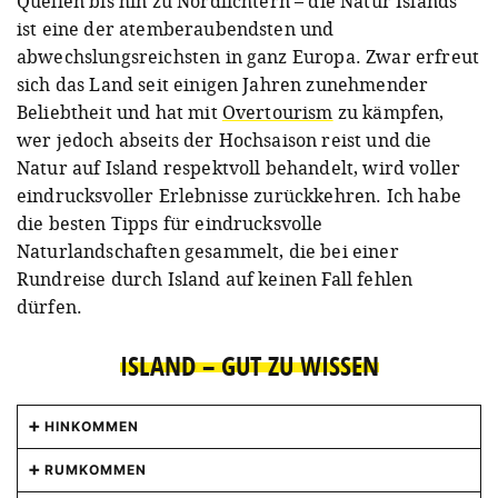
Quellen bis hin zu Nordlichtern – die Natur Islands
ist eine der atemberaubendsten und
abwechslungsreichsten in ganz Europa. Zwar erfreut
sich das Land seit einigen Jahren zunehmender
Beliebtheit und hat mit
Overtourism
zu kämpfen,
wer jedoch abseits der Hochsaison reist und die
Natur auf Island respektvoll behandelt, wird voller
eindrucksvoller Erlebnisse zurückkehren. Ich habe
die besten Tipps für eindrucksvolle
Naturlandschaften gesammelt, die bei einer
Rundreise durch Island auf keinen Fall fehlen
dürfen.
ISLAND – GUT ZU WISSEN
HINKOMMEN
Von Düsseldorf, Hamburg, Berlin, München,
RUMKOMMEN
Frankfurt und Wien gibt es regelmäßige