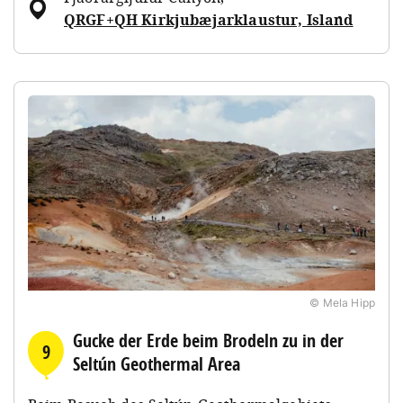
QRGF+QH Kirkjubæjarklaustur, Island
© Mela Hipp
Gucke der Erde beim Brodeln zu in der
9
Seltún Geothermal Area