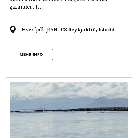
garantiert ist.
Hverfjall
,
J45H+C8 Reykjahlíð, Island
MEHR INFO