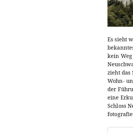
Es sieht 
bekanntes
kein Weg 
Neuschwan
zieht das
Wohn- und
der Führu
eine Erku
Schloss N
fotografi