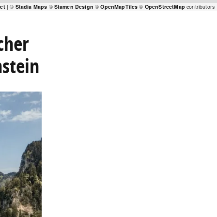
let
| ©
Stadia Maps
©
Stamen Design
©
OpenMapTiles
©
OpenStreetMap
contributors
cher
stein