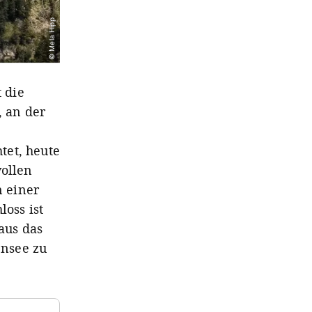
© Mela Hipp
 die
 an der
tet, heute
vollen
 einer
oss ist
aus das
ensee zu