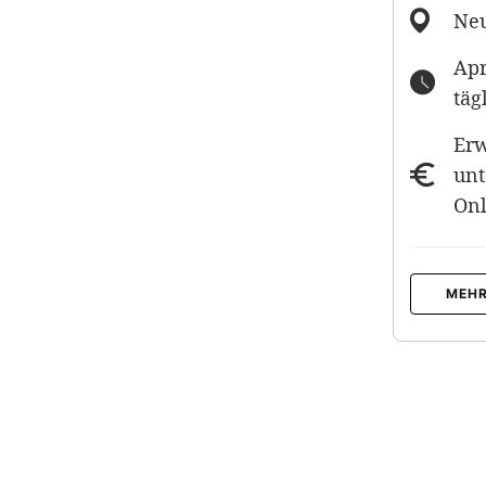
Neu
Apr
täg
Erw
unt
Onl
MEHR