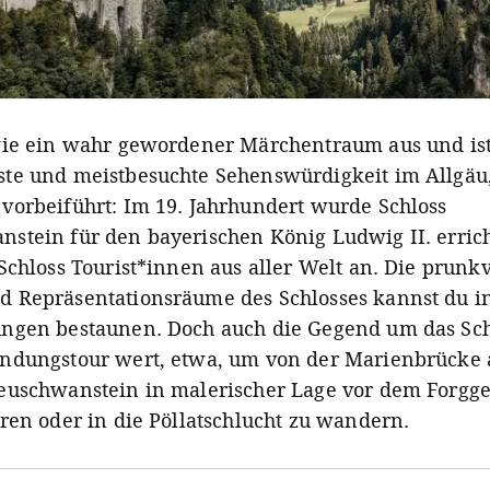
wie ein wahr gewordener Märchentraum aus und ist
te und meistbesuchte Sehenswürdigkeit im Allgäu,
vorbeiführt: Im 19. Jahrhundert wurde Schloss
stein für den bayerischen König Ludwig II. errich
 Schloss Tourist*innen aus aller Welt an. Die prunk
 Repräsentationsräume des Schlosses kannst du in
ngen bestaunen. Doch auch die Gegend um das Schl
ndungstour wert, etwa, um von der Marienbrücke 
euschwanstein in malerischer Lage vor dem Forgg
eren oder in die Pöllatschlucht zu wandern.