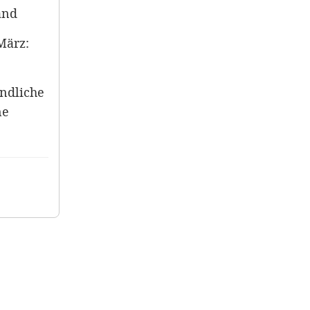
and
 März:
endliche
ne