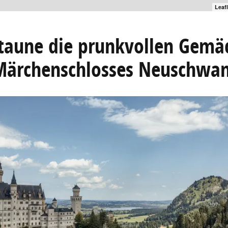
Leaf
taune die prunkvollen Gemä
Märchenschlosses Neuschwan