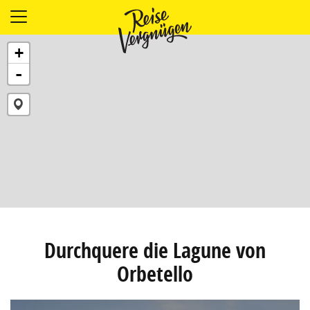
LÄNDER
+
UNTERKÜNFTE
-
FOOD
PLANUNG
OUTDOOR
Durchquere die Lagune von
Orbetello