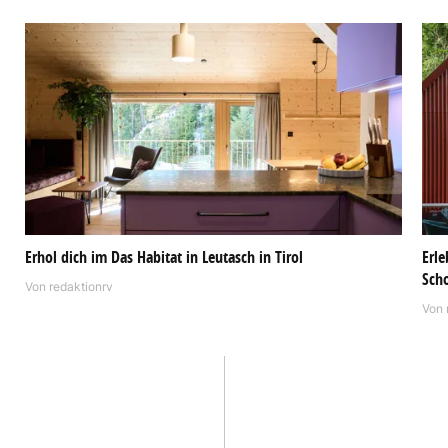
Erhol dich im Das Habitat in Leutasch in Tirol
Erle
Sch
Von
redaktionrv
Von