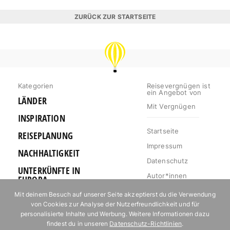
ZURÜCK ZUR STARTSEITE
REISEVERGNÜGEN
Kategorien
Reisevergnügen ist
ein Angebot von
LÄNDER
Mit Vergnügen
INSPIRATION
Startseite
REISEPLANUNG
Impressum
NACHHALTIGKEIT
Datenschutz
UNTERKÜNFTE IN
Autor*innen
EUROPA
Mediakit
Mit deinem Besuch auf unserer Seite akzeptierst du die Verwendung
OUTDOOR
von Cookies zur Analyse der Nutzerfreundlichkeit und für
Jobs
URLAUB FÜR
personalisierte Inhalte und Werbung. Weitere Informationen dazu
Kontakt
FOODIES
findest du in unseren
Datenschutz-Richtlinien
.