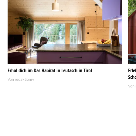
Erhol dich im Das Habitat in Leutasch in Tirol
Erle
Sch
Von
redaktionrv
Von