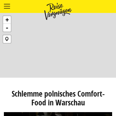
LÄNDER
+
UNTERKÜNFTE
-
FOOD
PLANUNG
OUTDOOR
Schlemme polnisches Comfort-
Food in Warschau