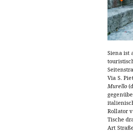
Siena ist
touristis
Seitenstr
Via S. Pi
Murello
(d
gegenüber
italienis
Rollator 
Tische dr
Art Straß