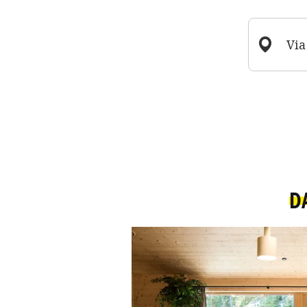
Via
D