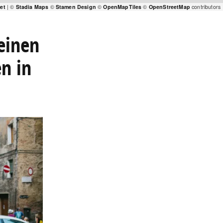
let
| ©
Stadia Maps
©
Stamen Design
©
OpenMapTiles
©
OpenStreetMap
contributors
 einen
n in