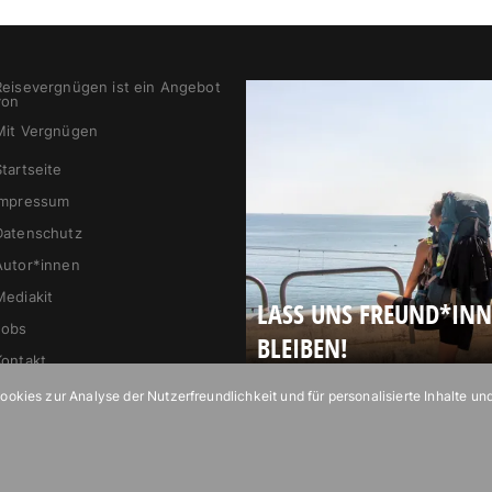
Reisevergnügen ist ein Angebot
von
Mit Vergnügen
Startseite
Impressum
Datenschutz
Autor*innen
Mediakit
LASS UNS FREUND*IN
Jobs
BLEIBEN!
Kontakt
kies zur Analyse der Nutzerfreundlichkeit und für personalisierte Inhalte un