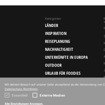
Kategorien
LÄNDER
INSPIRATION
REISEPLANUNG
NACHHALTIGKEIT
UNTERKÜNFTE IN EUROPA
OUTDOOR
URLAUB FÜR FOODIES
Mit deinem Besuch auf unserer Seite akzeptierst du die Verwendung von Coo
Datenschutz-Richtlinien
.
Essentiell
Externe Medien
Abonniere unseren Newsletter!
Alle Einstellungen Anzeigen.