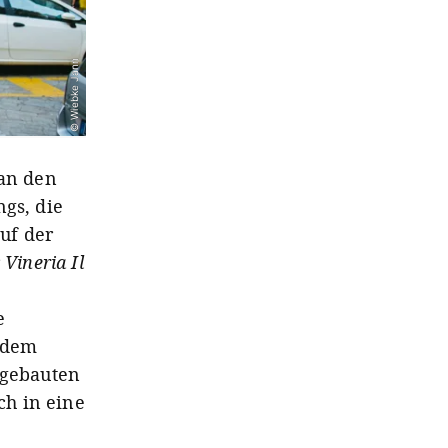
© Wiebke Jann
 an den
ngs, die
uf der
r
Vineria Il
e
 dem
fgebauten
ch in eine