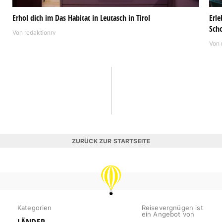
Erhol dich im Das Habitat in Leutasch in Tirol
Erle
Sch
Von
redaktionrv
Von
ZURÜCK ZUR STARTSEITE
REISEVERGNÜGEN
Kategorien
Reisevergnügen ist
ein Angebot von