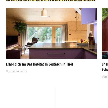
Erhol dich im Das Habitat in Leutasch in Tirol
Erle
Sch
Von
redaktionrv
Von