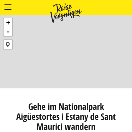
LÄNDER
+
UNTERKÜNFTE
-
FOOD
PLANUNG
OUTDOOR
Gehe im Nationalpark
Aigüestortes i Estany de Sant
Maurici wandern