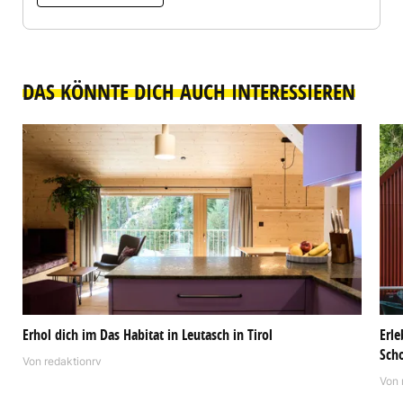
DAS KÖNNTE DICH AUCH INTERESSIEREN
Erhol dich im Das Habitat in Leutasch in Tirol
Erle
Sch
Von
redaktionrv
Von