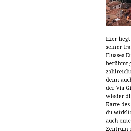
Hier liegt
seiner tr
Flusses E
berühmt g
zahlreic
denn auch
der Via G
wieder di
Karte des
du wirkli
auch eine
Zentrum e