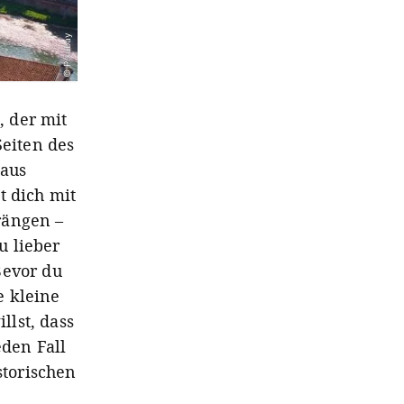
© Pixabay
, der mit
Seiten des
naus
t dich mit
rängen –
u lieber
Bevor du
e kleine
lst, dass
eden Fall
storischen