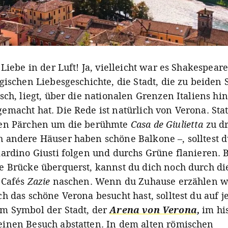
 Liebe in der Luft! Ja, vielleicht war es Shakespeare
agischen Liebesgeschichte, die Stadt, die zu beiden 
tsch, liegt, über die nationalen Grenzen Italiens hi
emacht hat. Die Rede ist natürlich von Verona. Stat
hen Pärchen um die berühmte
Casa de Giulietta
zu d
 andere Häuser haben schöne Balkone –, solltest d
iardino Giusti folgen und durchs Grüne flanieren. 
e Brücke überquerst, kannst du dich noch durch di
 Cafés
Zazie
naschen. Wenn du Zuhause erzählen wil
ch das schöne Verona besucht hast, solltest du auf j
m Symbol der Stadt, der
Arena von Verona,
im hi
inen Besuch abstatten. In dem alten römischen