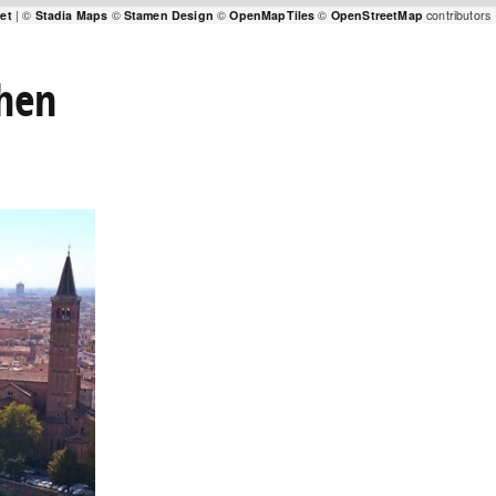
let
| ©
Stadia Maps
©
Stamen Design
©
OpenMapTiles
©
OpenStreetMap
contributors
chen