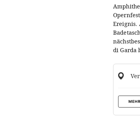
Amphithea
Opernfest
Ereignis.
Badetasch
nächstbes
di Garda 
Ver
MEHR