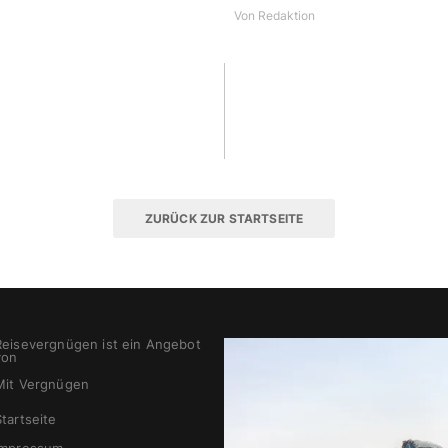
Von
Redaktion
ZURÜCK ZUR STARTSEITE
Reisevergnügen ist ein Angebot
von
Mit Vergnügen
Startseite