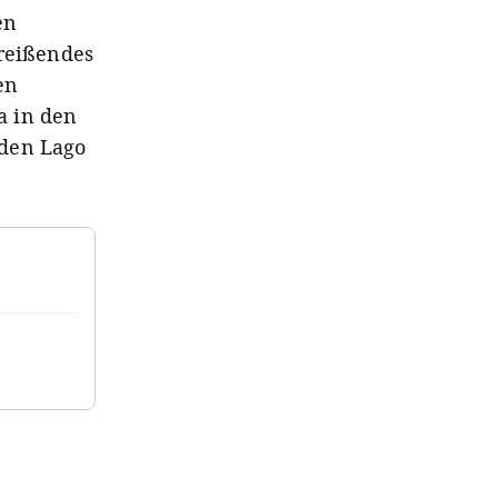
en
treißendes
en
a in den
 den Lago