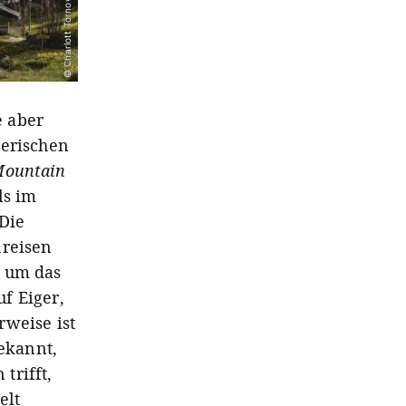
© Charlott Tornow
e aber
zerischen
ountain
ls im
Die
nreisen
, um das
f Eiger,
rweise ist
ekannt,
trifft,
elt