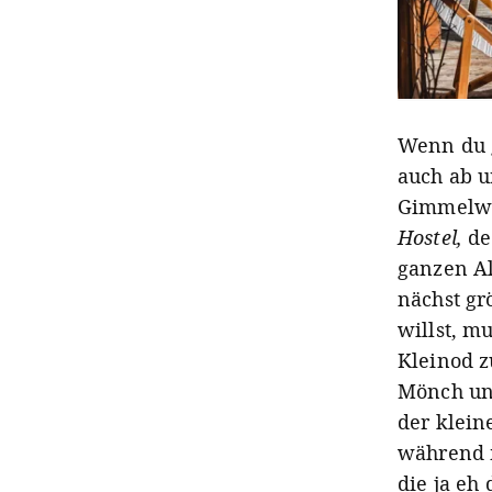
Wenn du g
auch ab u
Gimmelwal
Hostel,
de
ganzen Al
nächst gr
willst, m
Kleinod z
Mönch und
der klein
während m
die ja eh