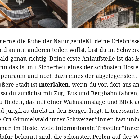
erne die Ruhe der Natur genießt, deine Erlebniss
nd an mit anderen teilen willst, bist du im Schwei
d genau richtig. Deine erste Anlaufstelle ist das
M
nn das ist mit Sicherheit eines der schönsten Hoste
penraum und noch dazu eines der abgelegensten. 
ößere Stadt ist
Interlaken
, wenn du von dort aus a
usst du zunächst mit Zug, Bus und Bergbahn fahren
u finden, das mit einer Wahnsinnslage und Blick au
 Jungfrau direkt in den Bergen liegt. Interessante
e Ort Gimmelwald unter Schweizer*innen fast unb
an im Hostel viele internationale Traveller*innen 
 dafür bekannt sind, die schönsten Perlen auf der W