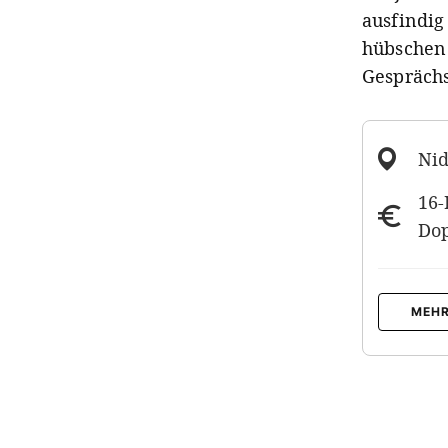
ausfindig
hübschen 
Gesprächs
Nid
16-
Dop
MEHR