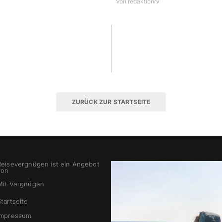
Von
redaktionrv
ZURÜCK ZUR STARTSEITE
Reisevergnügen ist ein Angebot
von
Mit Vergnügen
Startseite
Impressum