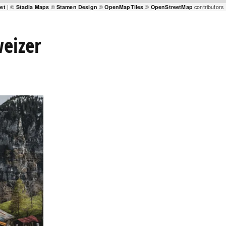
let
| ©
Stadia Maps
©
Stamen Design
©
OpenMapTiles
©
OpenStreetMap
contributors
weizer