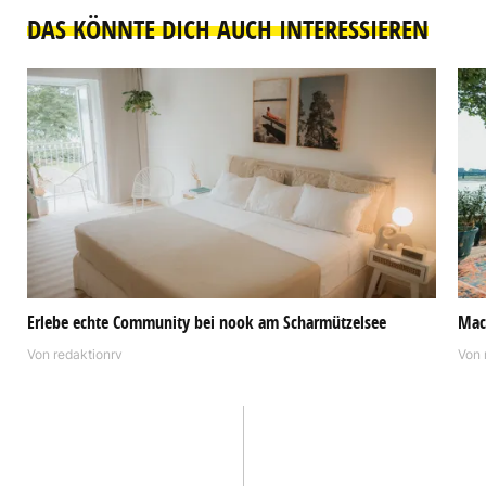
DAS KÖNNTE DICH AUCH INTERESSIEREN
Erlebe echte Community bei nook am Scharmützelsee
Mac
Von
redaktionrv
Von