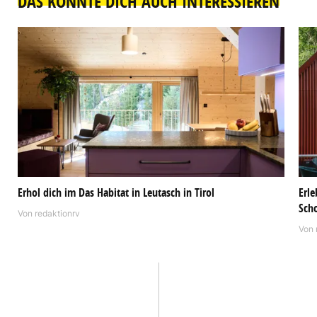
DAS KÖNNTE DICH AUCH INTERESSIEREN
Erhol dich im Das Habitat in Leutasch in Tirol
Erle
Sch
Von
redaktionrv
Von