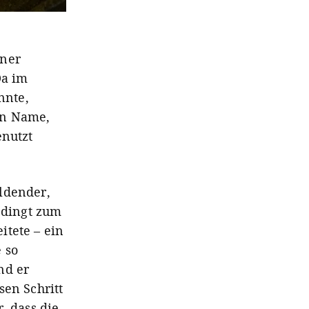
iner
Da im
nnte,
in Name,
enutzt
ldender,
bedingt zum
itete – ein
 so
nd er
sen Schritt
, dass die