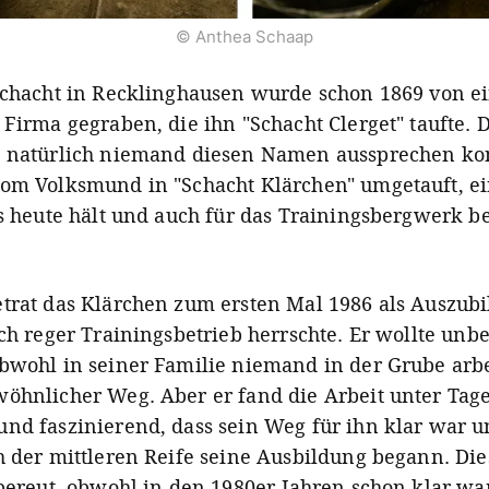
© Anthea Schaap
Schacht in Recklinghausen wurde schon 1869 von e
 Firma gegraben, die ihn "Schacht Clerget" taufte. 
t natürlich niemand diesen Namen aussprechen ko
om Volksmund in "Schacht Klärchen" umgetauft, e
is heute hält und auch für das Trainingsbergwerk b
trat das Klärchen zum ersten Mal 1986 als Auszubi
och reger Trainingsbetrieb herrschte. Er wollte un
bwohl in seiner Familie niemand in der Grube arbe
öhnlicher Weg. Aber er fand die Arbeit unter Tage
nd faszinierend, dass sein Weg für ihn klar war u
h der mittleren Reife seine Ausbildung begann. Die
 bereut, obwohl in den 1980er-Jahren schon klar war