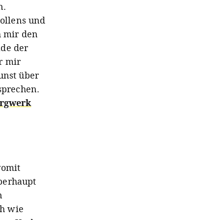
n.
ollens und
h mir den
ade der
r mir
unst über
sprechen.
ergwerk
womit
berhaupt
n
ah wie