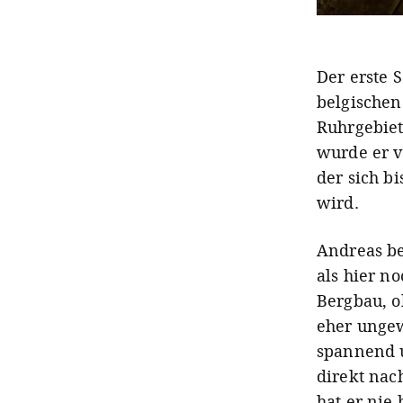
Der erste 
belgischen
Ruhrgebie
wurde er v
der sich b
wird.
Andreas be
als hier n
Bergbau, o
eher ungew
spannend u
direkt nac
hat er nie