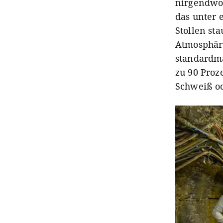
nirgendwo 
das unter 
Stollen sta
Atmosphäre
standardmä
zu 90 Proz
Schweiß od