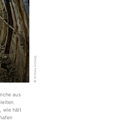
© Anthea Schaap
anche aus
leiten
, wie hält
hafen