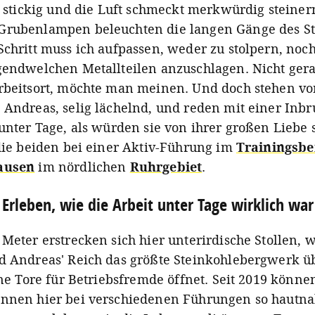
l, stickig und die Luft schmeckt merkwürdig steiner
Grubenlampen beleuchten die langen Gänge des St
Schritt muss ich aufpassen, weder zu stolpern, noc
gendwelchen Metallteilen anzuschlagen. Nicht ger
rbeitsort, möchte man meinen. Und doch stehen vo
 Andreas, selig lächelnd, und reden mit einer Inbr
 unter Tage, als würden sie von ihrer großen Liebe 
 die beiden bei einer Aktiv-Führung im
Trainingsb
ausen
im nördlichen
Ruhrgebiet
.
Erleben, wie die Arbeit unter Tage wirklich war
 Meter erstrecken sich hier unterirdische Stollen, 
d Andreas' Reich das größte Steinkohlebergwerk ü
ine Tore für Betriebsfremde öffnet. Seit 2019 könne
nnen hier bei verschiedenen Führungen so hautn