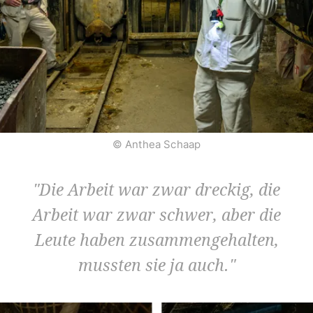
© Anthea Schaap
Die Arbeit war zwar dreckig, die
Arbeit war zwar schwer, aber die
Leute haben zusammengehalten,
mussten sie ja auch.