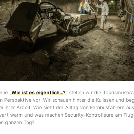
eihe „
Wie
ist
es
eigentlich
…?
“ stellen wir die Tourismusbr
n Perspektive vor. Wir schauen hinter die Kulissen und beg
 ihrer Arbeit. Wie sieht der Alltag von Fernbusfahrern aus
ftwart warm und was machen Security-Kontrolleure am Flug
den ganzen Tag?