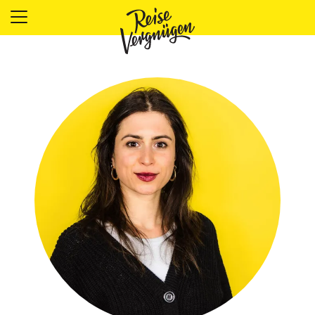
LÄNDER
UNTERKÜNFTE
FOOD
PLANUNG
OUTDOOR