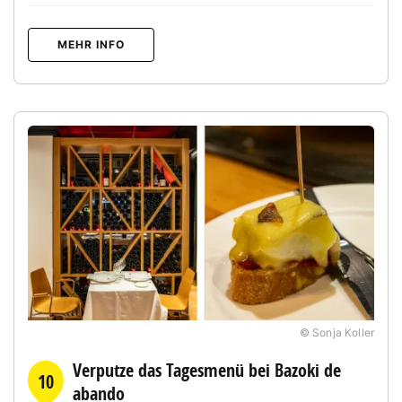
MEHR INFO
© Sonja Koller
Verputze das Tagesmenü bei Bazoki de
10
abando