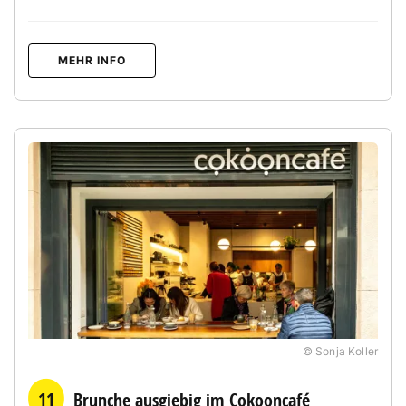
MEHR INFO
© Sonja Koller
11
Brunche ausgiebig im Cokooncafé