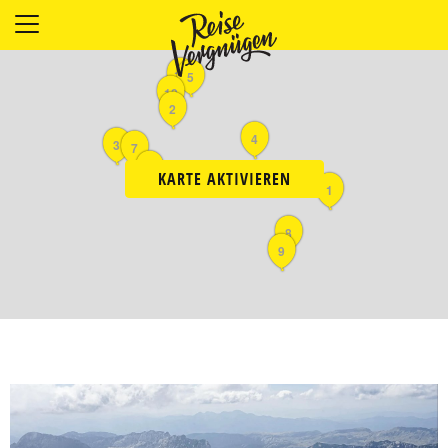
LÄNDER
11
5
UNTERKÜNFTE
10
2
FOOD
4
PLANUNG
3
7
6
OUTDOOR
KARTE AKTIVIEREN
1
8
9