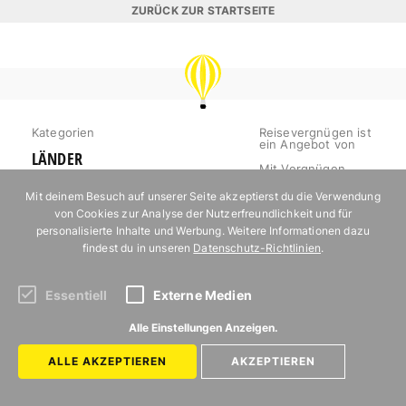
ZURÜCK ZUR STARTSEITE
REISEVERGNÜGEN
Kategorien
Reisevergnügen ist
ein Angebot von
LÄNDER
Mit Vergnügen
INSPIRATION
Mit deinem Besuch auf unserer Seite akzeptierst du die Verwendung
Startseite
von Cookies zur Analyse der Nutzerfreundlichkeit und für
REISEPLANUNG
personalisierte Inhalte und Werbung. Weitere Informationen dazu
Impressum
NACHHALTIGKEIT
findest du in unseren
Datenschutz-Richtlinien
.
Datenschutz
UNTERKÜNFTE IN
Autor*innen
Essentiell
Externe Medien
EUROPA
Mediakit
OUTDOOR
Alle Einstellungen Anzeigen.
Jobs
URLAUB FÜR
ALLE AKZEPTIEREN
AKZEPTIEREN
Kontakt
FOODIES