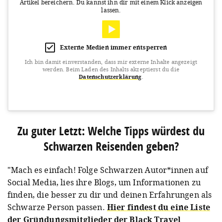
Artikel bereichern.
Du kannst ihn dir mit einem Klick anzeigen
lassen.
Externe Medien immer entsperren
Ich bin damit einverstanden, dass mir externe Inhalte angezeigt
werden.
Beim Laden des Inhalts akzeptierst du die
Datenschutzerklärung
.
View this post on Instagram
Zu guter Letzt: Welche Tipps würdest du
Schwarzen Reisenden geben?
"Mach es einfach! Folge Schwarzen Autor*innen auf
Social Media, lies ihre Blogs, um Informationen zu
finden, die besser zu dir und deinen Erfahrungen als
Schwarze Person passen.
Hier findest du eine Liste
A post shared by Black Travel Alliance (@theblacktravelalliance)
o
der Gründungsmitglieder der Black Travel