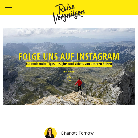
LÄNDER
UNTERKÜNFTE
FOOD
PLANUNG
OUTDOOR
Charlott Tornow