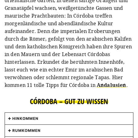
orientalische Gärten, in denen saftige Orangen und
Granatäpfel wachsen, weißgetünchte Gassen und
maurische Prachtbauten: In Córdoba treffen
morgenländische und abendländische Kultur
aufeinander. Denn die imperialen Eroberungen
durch die Römer, gefolgt von den arabischen Kalifen
und dem katholischen Königreich haben ihre Spuren
in den Mauern und der Lebensart Córdobas
hinterlassen. Erkundet die berühmten Innenhöfe,
lasst euch wie ein echter Emir im arabischen Bad
verwöhnen oder schlemmt regionale Tapas. Hier
kommen 11 tolle Tipps für Córdoba in
Andalusien
.
CÓRDOBA – GUT ZU WISSEN
HINKOMMEN
Andalusien ist nicht weit vom afrikanischen
RUMKOMMEN
Festland entfernt, deshalb ist die Anreise per