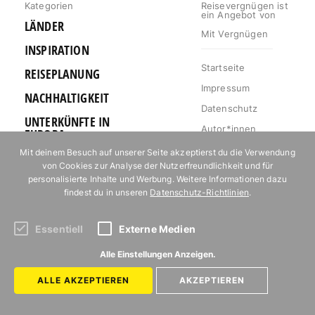
Kategorien
Reisevergnügen ist
ein Angebot von
LÄNDER
Mit Vergnügen
INSPIRATION
Startseite
REISEPLANUNG
Impressum
NACHHALTIGKEIT
Datenschutz
UNTERKÜNFTE IN
Autor*innen
EUROPA
Mediakit
Mit deinem Besuch auf unserer Seite akzeptierst du die Verwendung
OUTDOOR
von Cookies zur Analyse der Nutzerfreundlichkeit und für
Jobs
URLAUB FÜR
personalisierte Inhalte und Werbung. Weitere Informationen dazu
Kontakt
FOODIES
findest du in unseren
Datenschutz-Richtlinien
.
Essentiell
Externe Medien
Abonniere unseren Newsletter!
Alle Einstellungen Anzeigen.
ALLE AKZEPTIEREN
AKZEPTIEREN