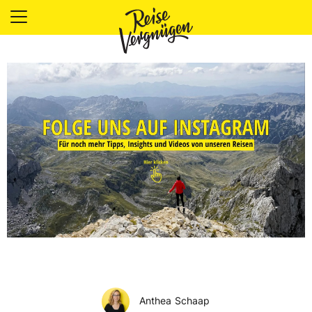
LÄNDER
UNTERKÜNFTE
FOOD
PLANUNG
OUTDOOR
Anthea Schaap