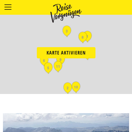
4
LÄNDER
UNTERKÜNFTE
3
FOOD
1
8
PLANUNG
OUTDOOR
KARTE AKTIVIEREN
7
9
6
11
5
10
2