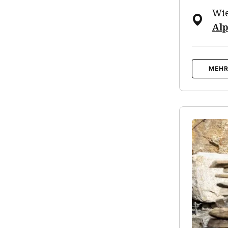
Wi
Alp
MEHR