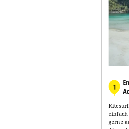
En
1
A
Kitesur
einfach
gerne a