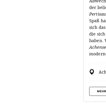
Abwechs
der bel
Pertisau
Spaß ha
sich da
die sic
haben. 
Achens
moder
Ac
MEHR