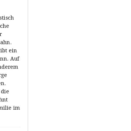
stisch
iche
r
bahn.
ibt ein
ann. Auf
anderem
rge
en.
 die
hnt
milie im