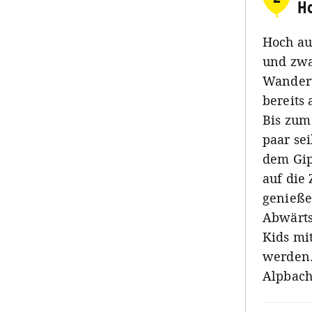
H
Hoch au
und zwa
Wanderu
bereits
Bis zum
paar se
dem Gip
auf die
genieße
Abwärts
Kids mi
werden.
Alpbach