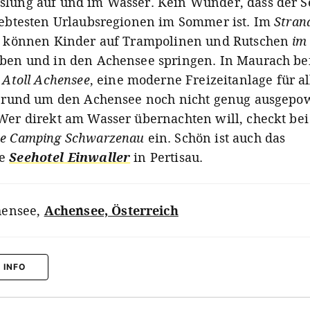
lung auf und im Wasser. Kein Wunder, dass der S
iebtesten Urlaubsregionen im Sommer ist. Im
Stran
können Kinder auf Trampolinen und Rutschen
i
ben und in den Achensee springen. In Maurach be
s
Atoll Achensee
,
eine moderne Freizeitanlage für al
h rund um den Achensee noch nicht genug ausgepo
Wer direkt am Wasser übernachten will, checkt bei
ee Camping Schwarzenau
ein. Schön ist auch das
ne
Seehotel Einwaller
in Pertisau.
hensee
,
Achensee, Österreich
 INFO