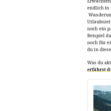
Erwachsene
endlich in
Wanderung
Urlaubszei
noch ein p
Beispiel d
noch für e
du in dies
Was du akt
erfährst d