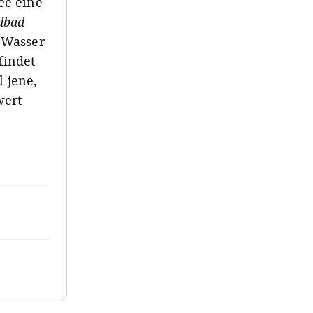
ee eine
dbad
m
Wasser
findet
l jene,
wert