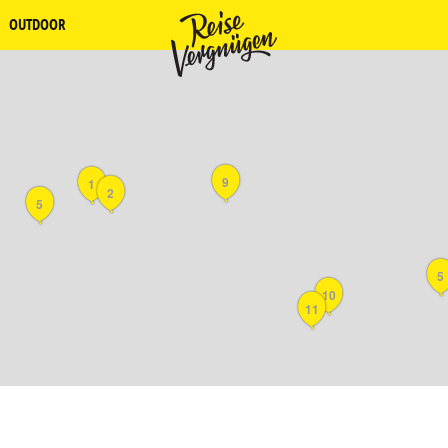
OUTDOOR
9
1
2
5
5
10
11