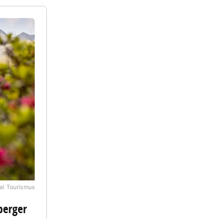
al Tourismus
berger