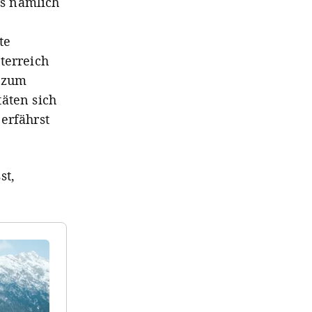
s nämlich
te
terreich
, zum
äten sich
erfährst
st,