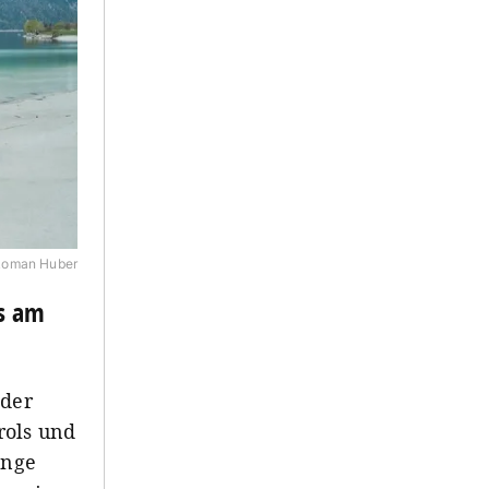
 Roman Huber
ts am
oder
rols und
enge