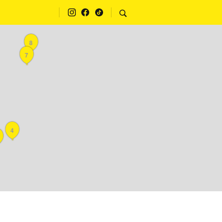
8
7
4