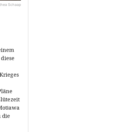
thea Schaap
 einem
 diese
Krieges
Pläne
lütezeit
Motława
 die