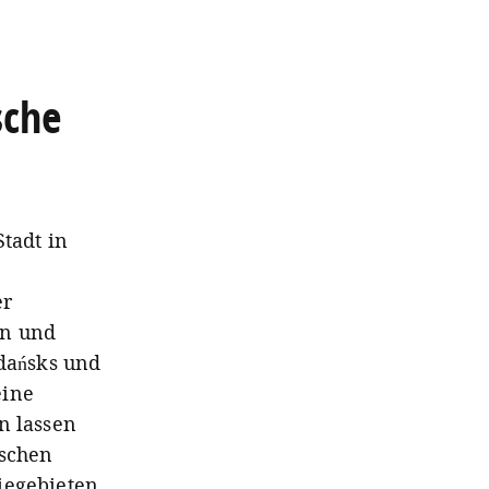
sche
tadt in
m
er
en und
dańsks und
eine
n lassen
ischen
iegebieten