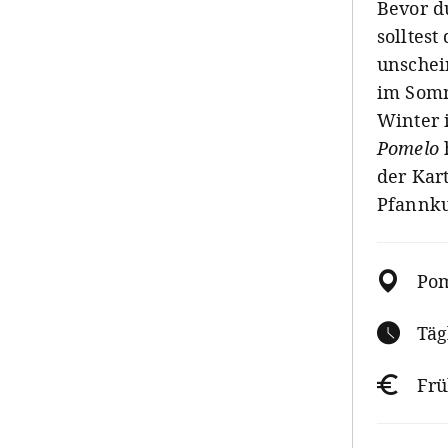
Bevor d
solltest
unschei
im Somm
Winter 
Pomelo
der Kar
Pfannk
Pom
Täg
Frü