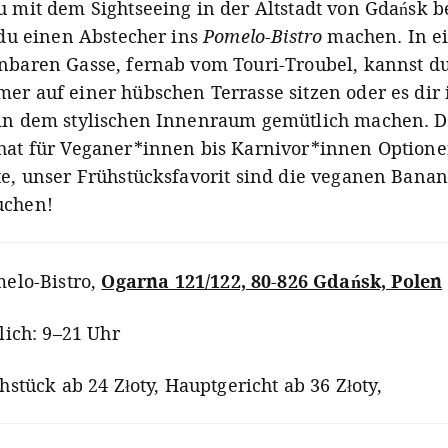
u mit dem Sightseeing in der Altstadt von Gdańsk b
 du einen Abstecher ins
Pomelo-Bistro
machen. In e
nbaren Gasse, fernab vom Touri-Troubel, kannst du
er auf einer hübschen Terrasse sitzen oder es dir
in dem stylischen Innenraum gemütlich machen. D
hat für Veganer*innen bis Karnivor*innen Optione
te, unser Frühstücksfavorit sind die veganen Bana
uchen!
elo-Bistro
,
Ogarna 121/122, 80-826 Gdańsk, Polen
lich: 9–21 Uhr
hstück ab 24 Złoty, Hauptgericht ab 36 Złoty,