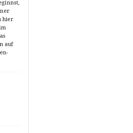
eginnst,
iner
 hier
 im
as
n auf
nen-