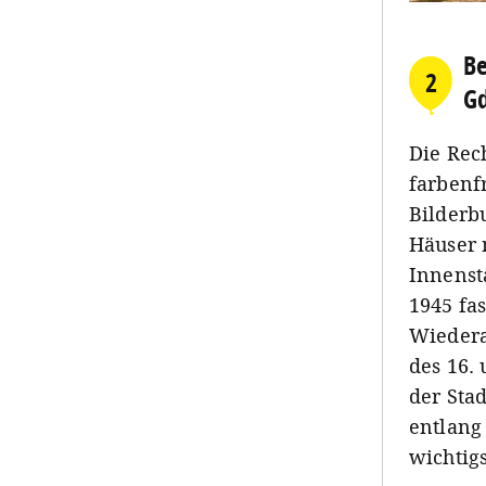
Be
2
G
Die Rech
farbenf
Bilderb
Häuser n
Innenst
1945 fas
Wiedera
des 16.
der Sta
entlang
wichtig