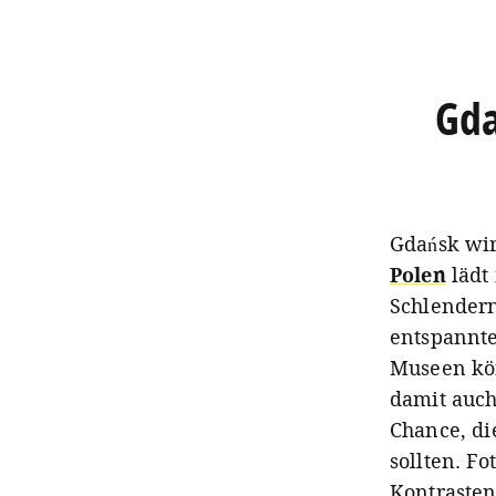
Gda
Gdańsk wir
Polen
lädt
Schlendern
entspannte
Museen kö
damit auch
Chance, di
sollten. F
Kontrasten