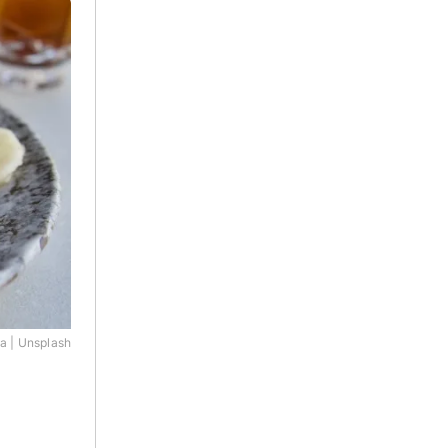
t werden.
eist
a | Unsplash