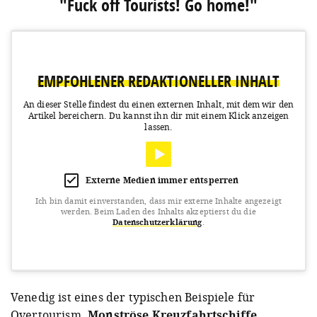
"Fuck off Tourists! Go home!"
EMPFOHLENER REDAKTIONELLER INHALT
An dieser Stelle findest du einen externen Inhalt, mit dem wir den
Artikel bereichern.
Du kannst ihn dir mit einem Klick anzeigen
lassen.
Externe Medien immer entsperren
Ich bin damit einverstanden, dass mir externe Inhalte angezeigt
werden.
Beim Laden des Inhalts akzeptierst du die
Datenschutzerklärung
.
View this post on Instagram
Venedig ist eines der typischen Beispiele für
Overtourism.
Monströse Kreuzfahrtschiffe