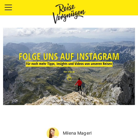
LÄNDER
UNTERKÜNFTE
FOOD
PLANUNG
OUTDOOR
Milena Magerl