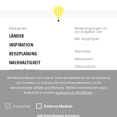
REISEVERGNÜGEN
Kategorien
Reisevergnügen ist
ein Angebot von
LÄNDER
Mit Vergnügen
INSPIRATION
Startseite
REISEPLANUNG
Impressum
NACHHALTIGKEIT
Datenschutz
UNTERKÜNFTE IN
Autor*innen
EUROPA
Mit deinem Besuch auf unserer Seite akzeptierst du die Verwendung
Mediakit
von Cookies zur Analyse der Nutzerfreundlichkeit und für
OUTDOOR
personalisierte Inhalte und Werbung. Weitere Informationen dazu
Jobs
findest du in unseren
Datenschutz-Richtlinien
.
URLAUB FÜR
Kontakt
FOODIES
Essentiell
Externe Medien
Abonniere unseren Newsletter!
Alle Einstellungen Anzeigen.