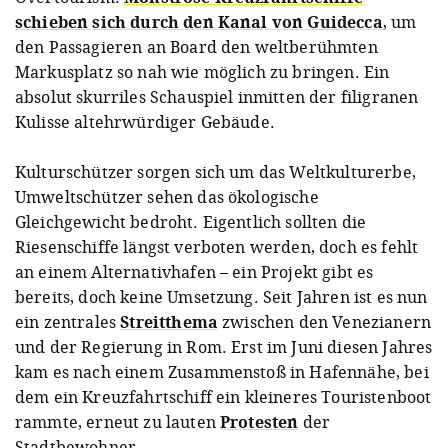
schieben sich durch den Kanal von Guidecca
, um
den Passagieren an Board den weltberühmten
Markusplatz so nah wie möglich zu bringen. Ein
absolut skurriles Schauspiel inmitten der filigranen
Kulisse altehrwürdiger Gebäude.
A post shared by Journal of CultHeritCrime (@journalchc)
on
Sep 
Kulturschützer sorgen sich um das Weltkulturerbe,
Umweltschützer sehen das ökologische
Gleichgewicht bedroht. Eigentlich sollten die
Riesenschiffe längst verboten werden, doch es fehlt
an einem Alternativhafen – ein Projekt gibt es
bereits, doch keine Umsetzung. Seit Jahren ist es nun
ein zentrales
Streitthema
zwischen den Venezianern
und der Regierung in Rom. Erst im Juni diesen Jahres
kam es nach einem Zusammenstoß in Hafennähe, bei
dem ein Kreuzfahrtschiff ein kleineres Touristenboot
rammte, erneut zu lauten
Protesten
der
Stadtbewohner.