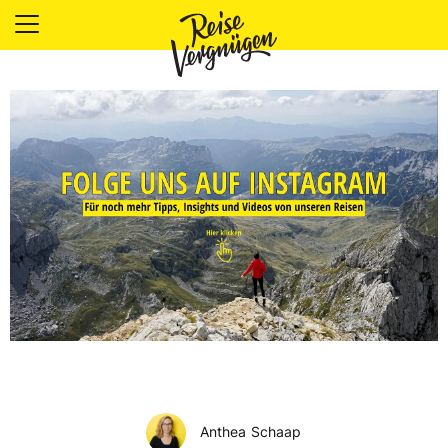
LÄNDER
UNTERKÜNFTE
FOOD
PLANUNG
OUTDOOR
Anthea Schaap