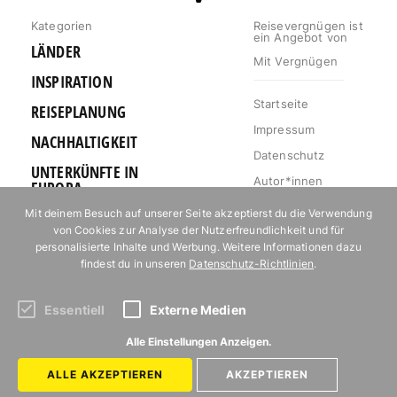
Kategorien
Reisevergnügen ist
ein Angebot von
LÄNDER
Mit Vergnügen
INSPIRATION
Startseite
REISEPLANUNG
Impressum
NACHHALTIGKEIT
Datenschutz
UNTERKÜNFTE IN
Autor*innen
EUROPA
Mediakit
Mit deinem Besuch auf unserer Seite akzeptierst du die Verwendung
OUTDOOR
von Cookies zur Analyse der Nutzerfreundlichkeit und für
Jobs
URLAUB FÜR
personalisierte Inhalte und Werbung. Weitere Informationen dazu
Kontakt
FOODIES
findest du in unseren
Datenschutz-Richtlinien
.
Essentiell
Externe Medien
Abonniere unseren Newsletter!
Alle Einstellungen Anzeigen.
ALLE AKZEPTIEREN
AKZEPTIEREN