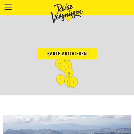
LÄNDER
10
UNTERKÜNFTE
FOOD
PLANUNG
OUTDOOR
KARTE AKTIVIEREN
9
11
8
3
7
6
5
2
1
4