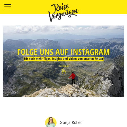
LÄNDER
UNTERKÜNFTE
FOOD
PLANUNG
OUTDOOR
Sonja Koller