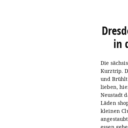
Dresd
in 
Die sächsi
Kurztrip. 
und Brühlt
lieben, hie
Neustadt d
Läden shop
kleinen Cl
angestaubt
essen gehe