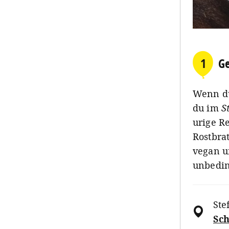
1
Ge
Wenn du 
du im
S
urige Re
Rostbra
vegan u
unbedin
Ste
Sch