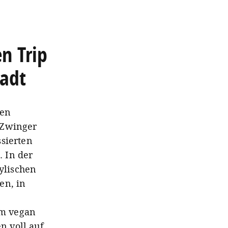
n Trip
tadt
nen
 Zwinger
ssierten
. In der
tylischen
en, in
em vegan
n voll auf