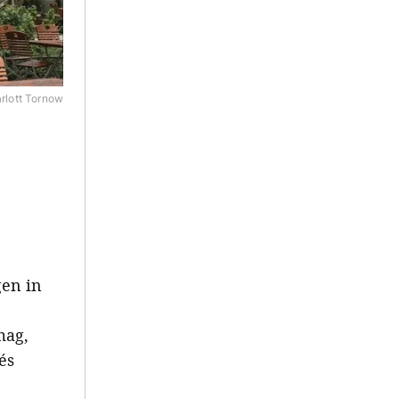
rlott Tornow
gen in
mag,
és
e