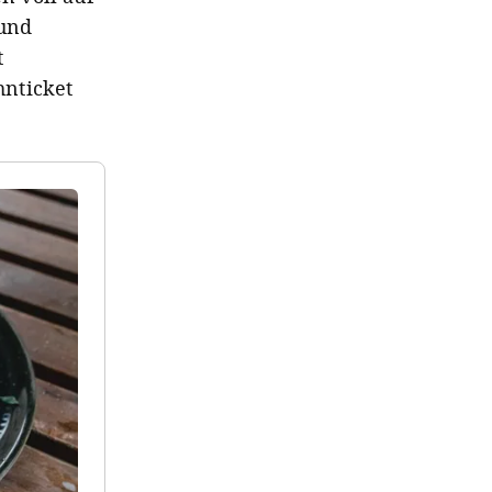
 und
t
hnticket