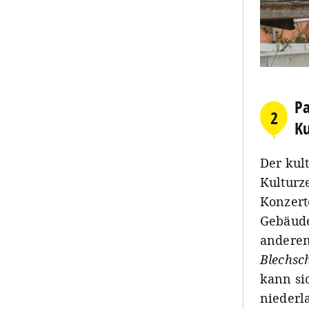
Pa
2
Ku
Der kult
Kulturz
Konzert
Gebäude
anderen
Blechsc
kann si
niederl