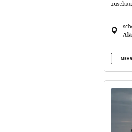
zuschau
sch
Ala
MEHR