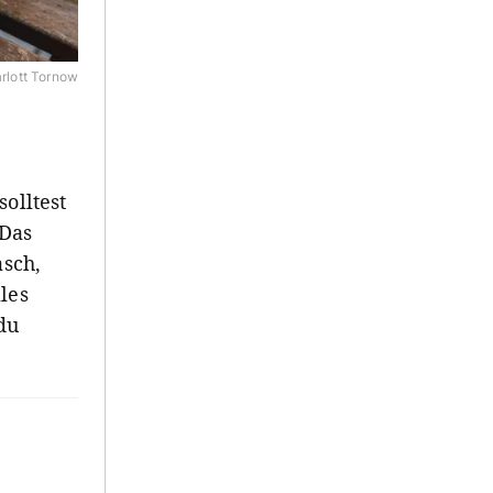
rlott Tornow
olltest
 Das
asch,
les
du