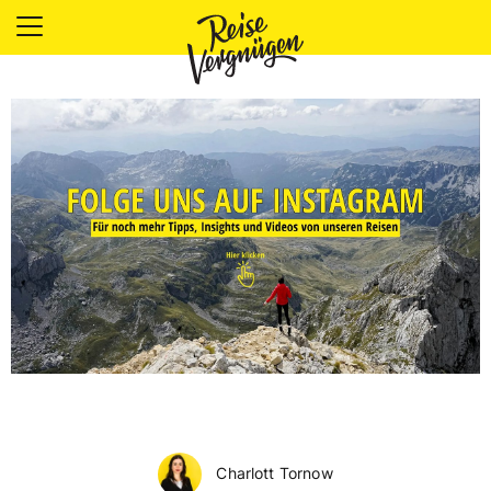
LÄNDER
UNTERKÜNFTE
FOOD
PLANUNG
OUTDOOR
Charlott Tornow