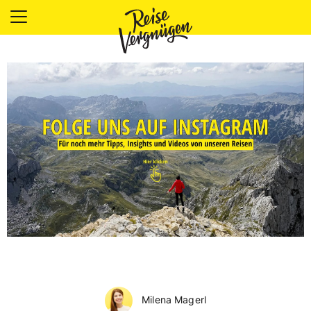
LÄNDER
UNTERKÜNFTE
FOOD
PLANUNG
OUTDOOR
Milena Magerl