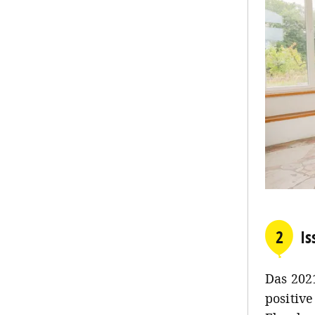
2
Is
Das 202
positiv