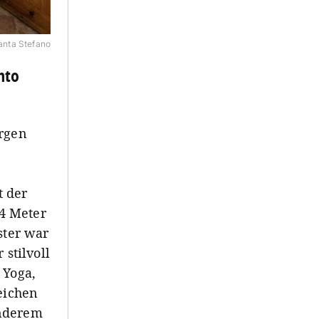
nta Stefano
nto
ergen
t der
4 Meter
ster war
stilvoll
 Yoga,
eichen
anderem