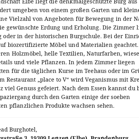
ndschaft Elbe liegt die denkmalgeschützte Burg aus
dert umgeben von einem großen Garten und klei
Eine Vielzahl von Angeboten für Bewegung in der N
die gewünschte Erdung und Erholung. Die Zimmer l
 oder in der historischen Burgschule. Bei der Einr
f biozertifizierte Möbel und Materialien geachtet.
ren Holzmöbel, helle Textilien, Naturfarben, wies
tails und viele Pflanzen. In jedem Zimmer liegen
ten für die täglichen Kurse im Teehaus oder im Gr
Im Restaurant „place to V“ wird Veganismus mit Krea
z viel Genuss gefeiert. Nach dem Essen kannst du 
paziergang durch den Garten einige der soeben
ten pflanzlichen Produkte wachsen sehen.
ad Burghotel
,
gstraße 3, 19309 Lenzen (Elbe), Brandenburg,