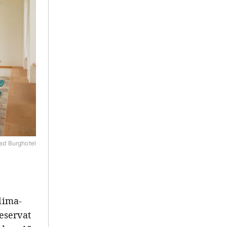
d Burghotel
lima-
eservat