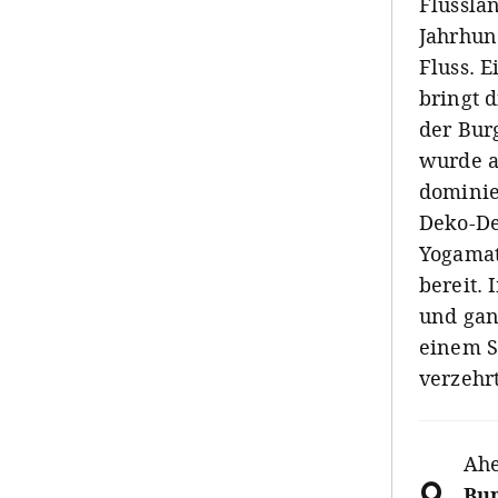
Flussla
Jahrhun
Fluss. 
bringt 
der Burg
wurde au
dominie
Deko-De
Yogamat
bereit. 
und gan
einem S
verzehr
Ahe
Bur