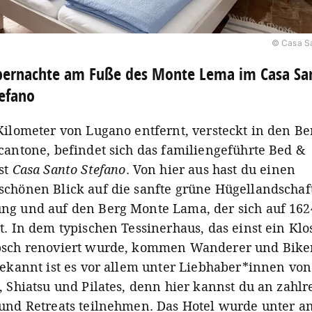
© Casa Sa
bernachte am Fuße des Monte Lema im Casa Sa
efano
Kilometer von Lugano entfernt, versteckt in den B
cantone, befindet sich das familiengeführte Bed &
st
Casa Santo Stefano
. Von hier aus hast du einen
chönen Blick auf die sanfte grüne Hügellandschaf
g und auf den Berg Monte Lama, der sich auf 162
t. In dem typischen Tessinerhaus, das einst ein Klo
sch renoviert wurde, kommen Wanderer und Biker 
Bekannt ist es vor allem unter Liebhaber*innen von
, Shiatsu und Pilates, denn hier kannst du an zahlr
und Retreats teilnehmen. Das Hotel wurde unter 