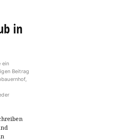
ub in
 ein
igen Beitrag
obauernhof,
eder
schreiben
und
an