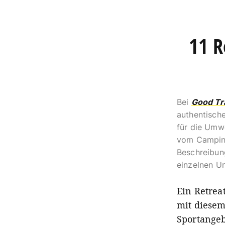
11 R
Bei
Good Tr
authentische
für die Umw
vom Campingp
Beschreibun
einzelnen Un
Ein Retrea
mit diesem
Sportangeb