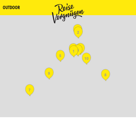
OUTDOOR
4
2
11
3
6
1
5
10
9
8
7