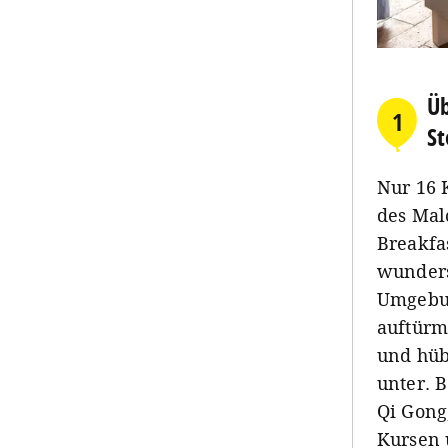
Ü
1
St
Nur 16 
des Mal
Breakfa
wunders
Umgebun
auftürm
und hüb
unter. 
Qi Gong
Kursen 