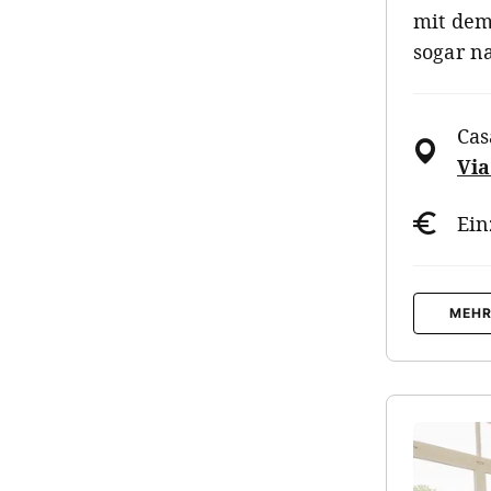
mit dem
sogar n
Cas
Via
Ein
MEHR