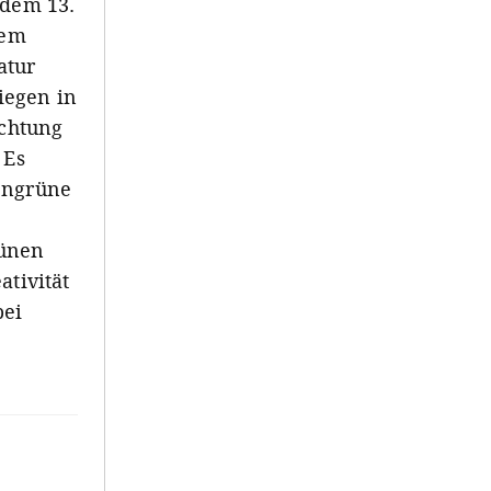
 dem 13.
nem
atur
iegen in
ichtung
 Es
engrüne
ünen
tivität
bei