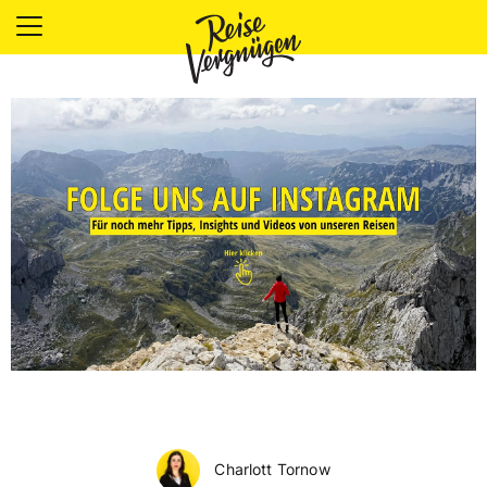
LÄNDER
UNTERKÜNFTE
FOOD
PLANUNG
OUTDOOR
Charlott Tornow