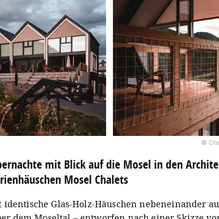
© Cha
ernachte mit Blick auf die Mosel in den Archite
rienhäuschen Mosel Chalets
st identische Glas-Holz-Häuschen nebeneinander a
er dem Moseltal – entworfen nach einer Skizze vo