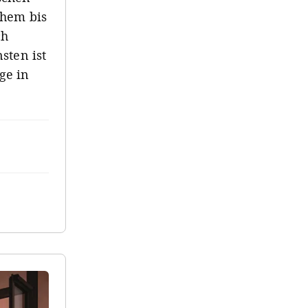
chem bis
ch
sten ist
ge in