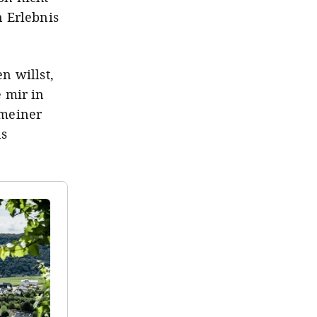
 Erlebnis
n willst,
 mir in
 meiner
us