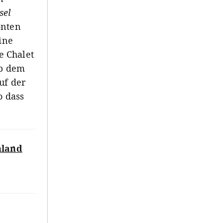
el
onten
ine
e Chalet
Ab dem
uf der
o dass
hland