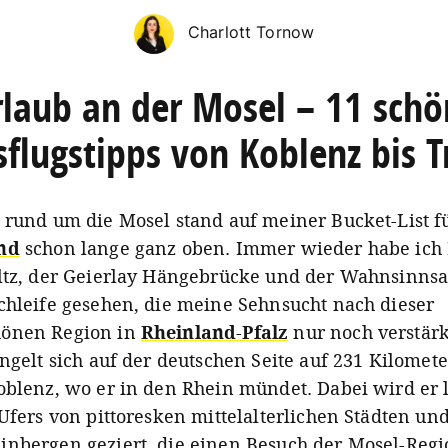
Charlott Tornow
rlaub an der Mosel – 11 schö
flugstipps von Koblenz bis T
 rund um die Mosel stand auf meiner Bucket-List f
nd
schon lange ganz oben. Immer wieder habe ich 
ltz, der Geierlay Hängebrücke und der Wahnsinnsa
chleife gesehen, die meine Sehnsucht nach dieser
önen Region in
Rheinland-Pfalz
nur noch verstärk
ängelt sich auf der deutschen Seite auf 231 Kilomete
oblenz, wo er in den Rhein mündet. Dabei wird er 
Ufers von pittoresken mittelalterlichen Städten und
nbergen geziert, die einen Besuch der Mosel-Regi