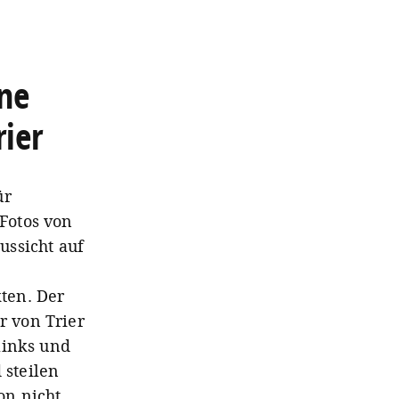
ne
rier
ür
Fotos von
ussicht auf
ten. Der
r von Trier
links und
 steilen
on nicht