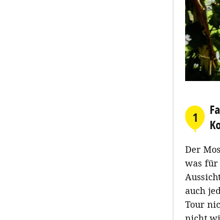
Fa
1
K
Der Mos
was für
Aussich
auch je
Tour ni
nicht wi