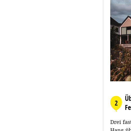
Üb
2
Fe
Drei fa
Hang üb