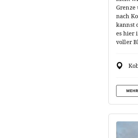
Grenze 
nach Ko
kannst 
es hier
voller B
Kob
MEHR