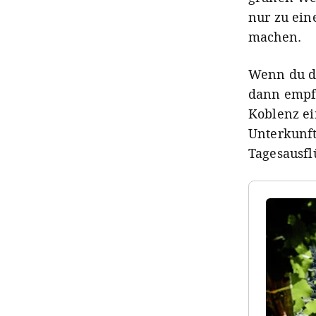
nur zu ein
machen.
Wenn du di
dann empfe
Koblenz ei
Unterkunf
Tagesausfl