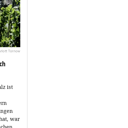
rlott Tornow
ch
z ist
e
ern
angen
hat, war
ischen