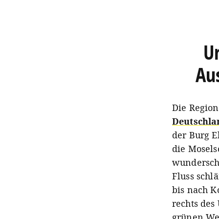
U
Aus
Die Region
Deutschla
der Burg E
die Mosels
wundersch
Fluss schl
bis nach K
rechts des 
grünen Wei