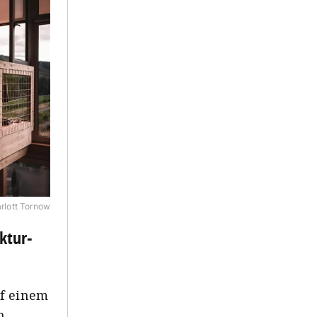
rlott Tornow
ktur-
uf einem
n