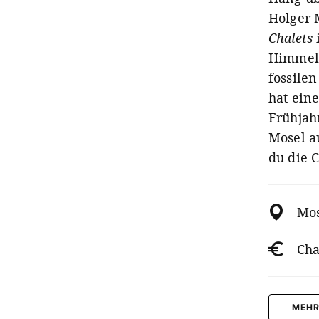
Holger 
Chalets
Himmel 
fossilen
hat ein
Frühjah
Mosel au
du die 
Mos
Cha
MEHR