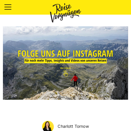
LÄNDER
UNTERKÜNFTE
FOOD
PLANUNG
OUTDOOR
Charlott Tornow