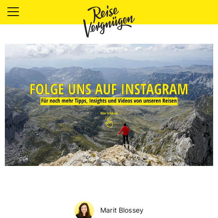
LÄNDER
UNTERKÜNFTE
FOOD
PLANUNG
OUTDOOR
Marit Blossey