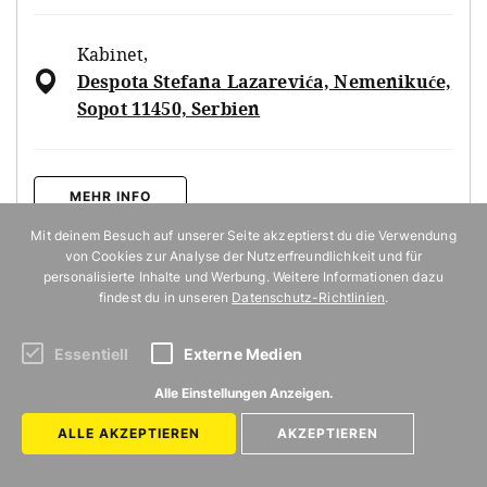
Kabinet
,
Despota Stefana Lazarevića, Nemenikuće,
Sopot 11450, Serbien
MEHR INFO
Mit deinem Besuch auf unserer Seite akzeptierst du die Verwendung
von Cookies zur Analyse der Nutzerfreundlichkeit und für
personalisierte Inhalte und Werbung. Weitere Informationen dazu
findest du in unseren
Datenschutz-Richtlinien
.
Diese Reise wurde von der
Nationalen
Tourismusorganisation Serbiens
unterstützt.
Essentiell
Externe Medien
Alle Einstellungen Anzeigen.
DIESE ARTIKEL KÖNNTEN DICH
ALLE AKZEPTIEREN
AKZEPTIEREN
INTERESSIEREN