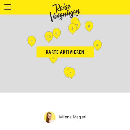
LÄNDER
9
UNTERKÜNFTE
11
8
3
FOOD
6
10
PLANUNG
5
4
OUTDOOR
KARTE AKTIVIEREN
2
7
1
Milena Magerl