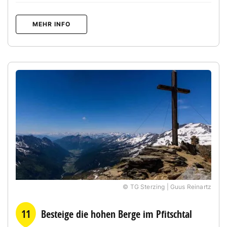
MEHR INFO
© TG Sterzing | Guus Reinartz
11
Besteige die hohen Berge im Pfitschtal