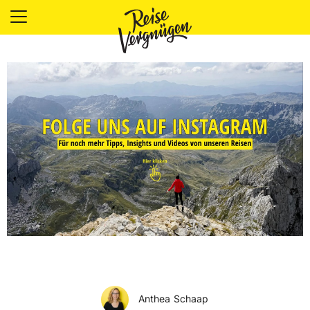
LÄNDER
UNTERKÜNFTE
FOOD
PLANUNG
OUTDOOR
Anthea Schaap