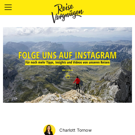
LÄNDER
UNTERKÜNFTE
FOOD
PLANUNG
OUTDOOR
Charlott Tornow